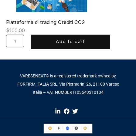
Piattaforma di trading Crediti CO2
$
100.00
P
Add to cart
i
a
t
t
a
f
VARESENEXT© is a registered trademark owned by
o
FORFIRM ITALIA SRL, Via Piermarini 26, 21100 Varese
r
m
Italia – VAT NUMBER IT03543310134​
a
d
i
t
r
a
d